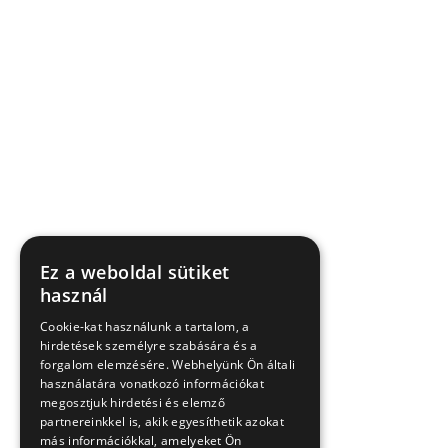
Ez a weboldal sütiket
használ
Cookie-kat használunk a tartalom, a
hirdetések személyre szabására és a
forgalom elemzésére. Webhelyünk Ön általi
használatára vonatkozó információkat
megosztjuk hirdetési és elemző
partnereinkkel is, akik egyesíthetik azokat
más információkkal, amelyeket Ön