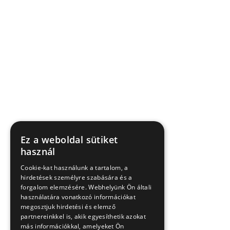
Ez a weboldal sütiket
használ
Cookie-kat használunk a tartalom, a
hirdetések személyre szabására és a
forgalom elemzésére. Webhelyünk Ön általi
használatára vonatkozó információkat
megosztjuk hirdetési és elemző
partnereinkkel is, akik egyesíthetik azokat
más információkkal, amelyeket Ön