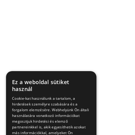
Ez a weboldal sütiket
használ
Cookie-kat használunk a tartalom, a
hirdetések személyre szabására és a
forgalom elemzésére. Webhelyünk Ön általi
használatára vonatkozó információkat
megosztjuk hirdetési és elemző
partnereinkkel is, akik egyesíthetik azokat
más információkkal, amelyeket Ön