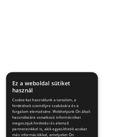
Ez a weboldal sütiket
használ
Cookie-kat használunk a tartalom, a
hirdetések személyre szabására és a
forgalom elemzésére. Webhelyünk Ön általi
használatára vonatkozó információkat
megosztjuk hirdetési és elemző
partnereinkkel is, akik egyesíthetik azokat
más információkkal, amelyeket Ön